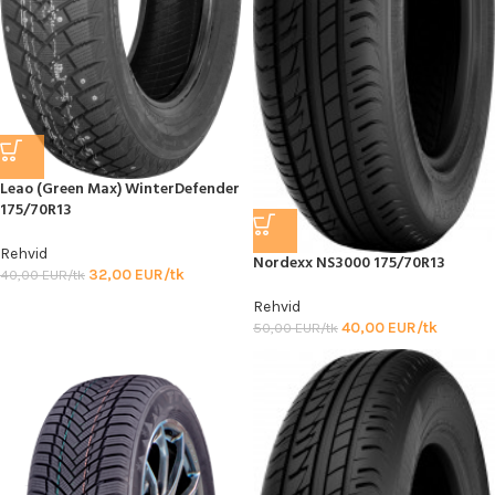
Leao (Green Max) WinterDefender
175/70R13
Rehvid
Nordexx NS3000 175/70R13
32,00
EUR/tk
40,00
EUR/tk
Rehvid
40,00
EUR/tk
50,00
EUR/tk