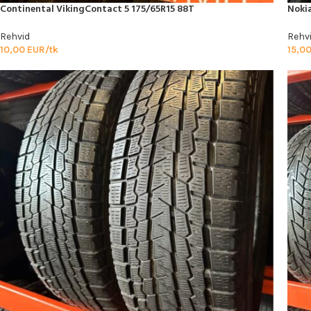
Continental VikingContact 5 175/65R15 88T
Noki
Rehvid
Rehv
10,00
EUR/tk
15,0