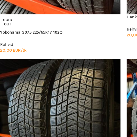
Hanko
SOLD
OUT
Rehv
Yokohama G075 225/65R17 102Q
20,0
Rehvid
20,00
EUR/tk