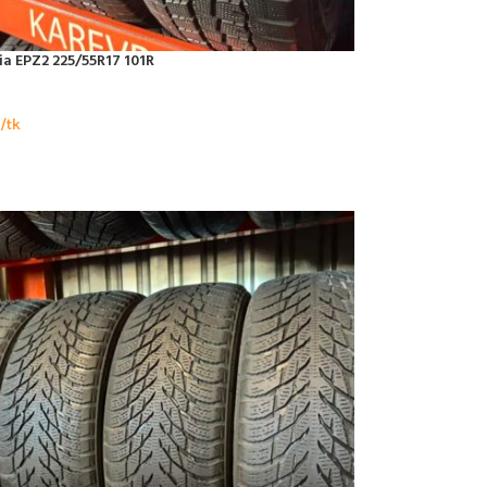
ia EPZ2 225/55R17 101R
/tk