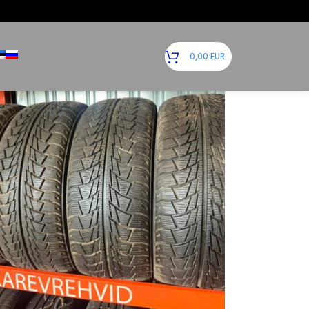
18
24
0,00
EUR