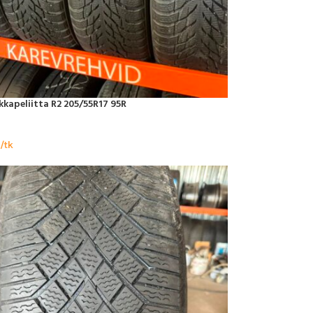
kapeliitta R2 205/55R17 95R
/tk