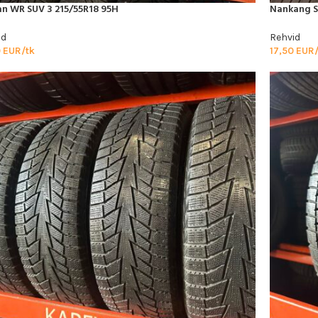
an WR SUV 3 215/55R18 95H
Nankang S
id
Rehvid
0
EUR/tk
17,50
EUR/