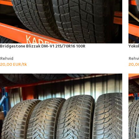
Bridgestone Blizzak DM-V1 215/70R16 100R
Yoko
Rehvid
Rehv
20,00
EUR/tk
20,0