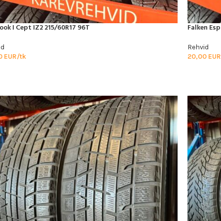
ok I Cept IZ2 215/60R17 96T
Falken Esp
id
Rehvid
0
EUR/tk
20,00
EUR