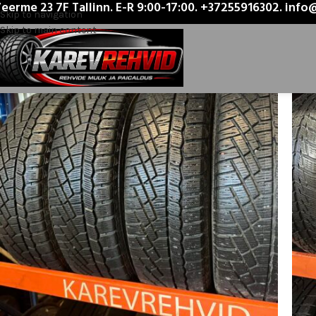
eerme 23 7F Tallinn. E-R 9:00-17:00. +37255916302. inf
Esileht
/
Product Rehvitüüp
/
Lamell
Skip to navigation
Skip to main content