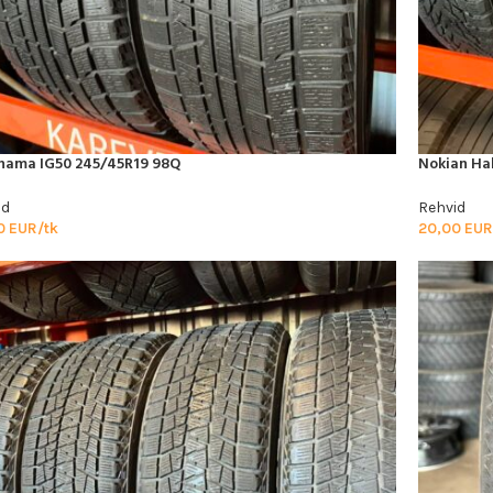
hama IG50 245/45R19 98Q
Nokian Hak
id
Rehvid
0
EUR/tk
20,00
EUR