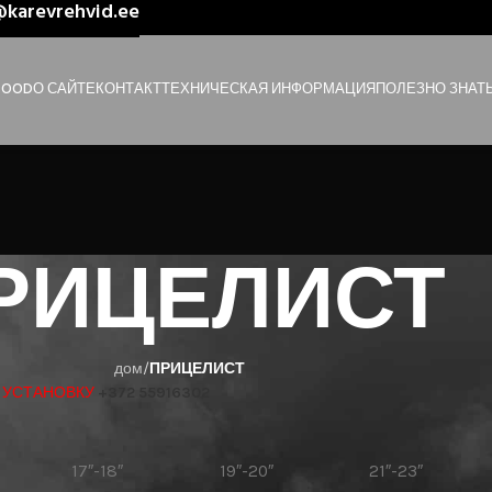
o@karevrehvid.ee
POOD
О САЙТЕ
КОНТАКТ
ТЕХНИЧЕСКАЯ ИНФОРМАЦИЯ
ПОЛЕЗНО ЗНАТ
РИЦЕЛИСТ
дом
/
ПРИЦЕЛИСТ
 УСТАНОВКУ
+372 55916302
17″-18″
19″-20″
21″-23″