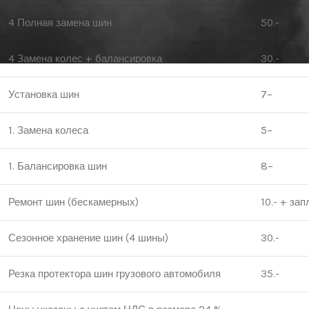
4 Полная замена шин
50.-
4 Замена колес + балансировка
30.-
Установка шин
7–
1. Замена колеса
5–
1. Балансировка шин
8–
Ремонт шин (бескамерных)
10.- + зап
Сезонное хранение шин (4 шины)
30.-
Резка протектора шин грузового автомобиля
35.-