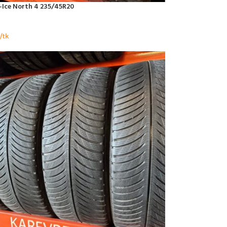
-Ice North 4 235/45R20
/tk