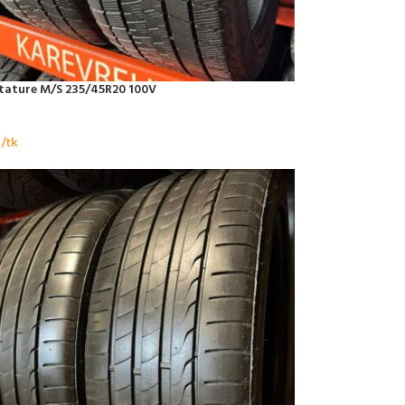
tature M/S 235/45R20 100V
/tk