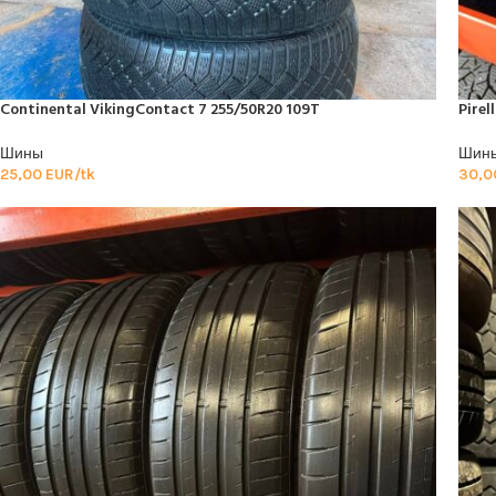
Continental VikingContact 7 255/50R20 109T
Pirel
Шины
Шин
25,00
EUR/tk
30,