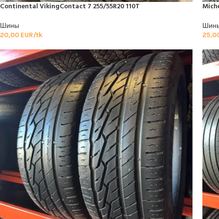
Continental VikingContact 7 255/55R20 110T
Miche
Шины
Шин
20,00
EUR/tk
25,0