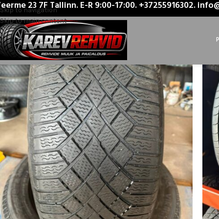
eerme 23 7F Tallinn. E-R 9:00-17:00. +37255916302. inf
Главная
/
Диаметр
/
20
Skip to navigation
Skip to main content