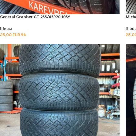
General Grabber GT 255/45R20 105Y
Miche
Шины
Шин
25,00
EUR/tk
25,0