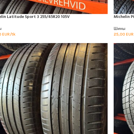
lin Latitude Sport 3 255/45R20 105V
Michelin P
ы
Шины
0
EUR/tk
25,00
EUR