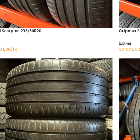
li Scorpion 235/50R20
Gripmax S
ы
Шины
00
EUR/tk
30,00
EUR