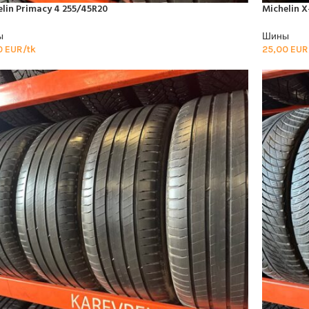
lin Primacy 4 255/45R20
Michelin X
ы
Шины
0
EUR/tk
25,00
EUR