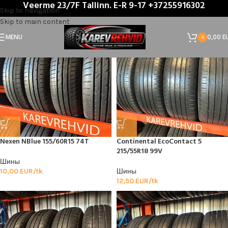
Veerme 23/7F Tallinn. E-R 9-17 +37255916302
Главная
/
Product Rehvitüüp
/
летняя шина
Skip to navigation
Skip to main content
MENU
0,00
E
0
Nexen NBlue 155/60R15 74T
Continental EcoContact 5
215/55R18 99V
Шины
10,00
EUR/tk
Шины
12,50
EUR/tk