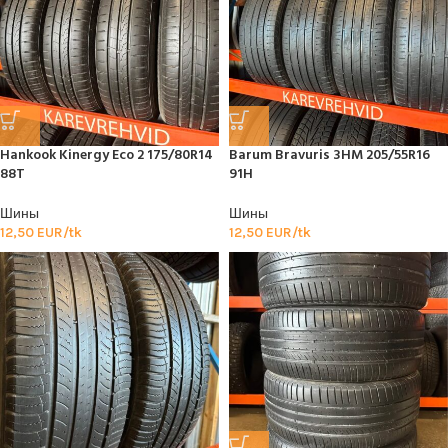
Hankook Kinergy Eco 2 175/80R14
Barum Bravuris 3HM 205/55R16
88T
91H
Шины
Шины
12,50
EUR/tk
12,50
EUR/tk