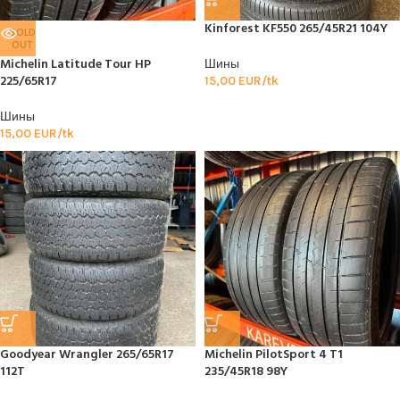
Kinforest KF550 265/45R21 104Y
SOLD
OUT
Michelin Latitude Tour HP
Шины
225/65R17
15,00
EUR/tk
Шины
15,00
EUR/tk
Goodyear Wrangler 265/65R17
Michelin PilotSport 4 T1
112T
235/45R18 98Y