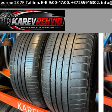
eerme 23 7F Tallinn. E-R 9:00-17:00. +37255916302. inf
Главная
/
Product Tootja
/
Winrun
Skip to navigation
Skip to main content