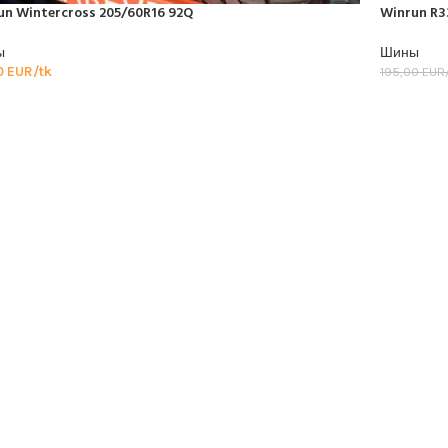
un Wintercross 205/60R16 92Q
Winrun R3
ы
Шины
0
EUR/tk
195,00
EUR/