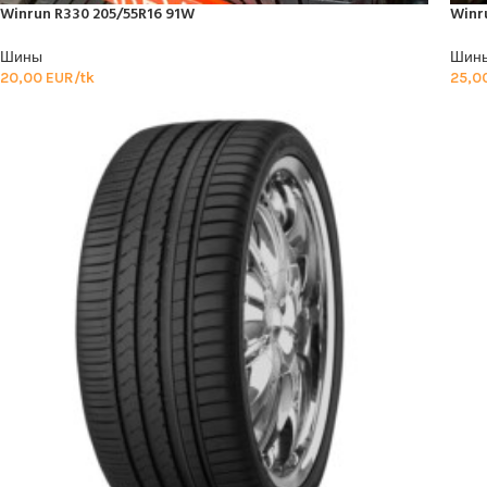
Winrun R330 205/55R16 91W
Winr
Шины
Шин
20,00
EUR/tk
25,0