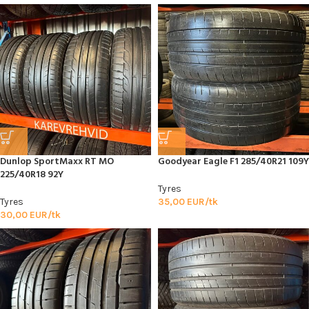
Dunlop SportMaxx RT MO
Goodyear Eagle F1 285/40R21 109Y
225/40R18 92Y
Tyres
Tyres
35,00
EUR/tk
30,00
EUR/tk