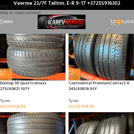
Veerme 23/7F Tallinn. E-R 9-17 +37255916302
Home
/
Product Kōrgus
/
40
Skip to navigation
Skip to main content
MENU
0,00
E
0
Dunlop SP Quattromaxx
Continental PremiumContact 6
275/40R21 107Y
245/40R18 93Y
Tyres
Tyres
20,00
EUR/tk
20,00
EUR/tk