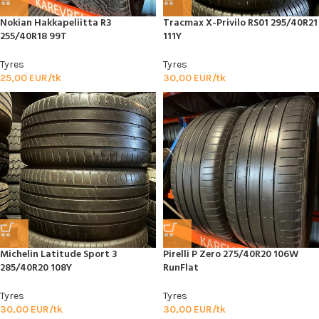
Nokian Hakkapeliitta R3
Tracmax X-Privilo RS01 295/40R21
255/40R18 99T
111Y
Tyres
Tyres
25,00
EUR/tk
30,00
EUR/tk
Michelin Latitude Sport 3
Pirelli P Zero 275/40R20 106W
285/40R20 108Y
RunFlat
Tyres
Tyres
30,00
EUR/tk
30,00
EUR/tk