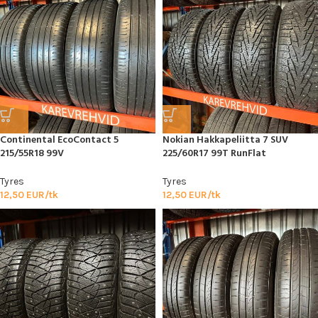
Continental EcoContact 5
Nokian Hakkapeliitta 7 SUV
215/55R18 99V
225/60R17 99T RunFlat
Tyres
Tyres
12,50
EUR/tk
12,50
EUR/tk