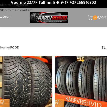
Veerme 23/7F Tallinn. E-R 9-17 +37255916302
Skip to navigation
KarevRehvid.ee Store
Skip to main content
MENU
0,00
E
0
Home
/
POOD