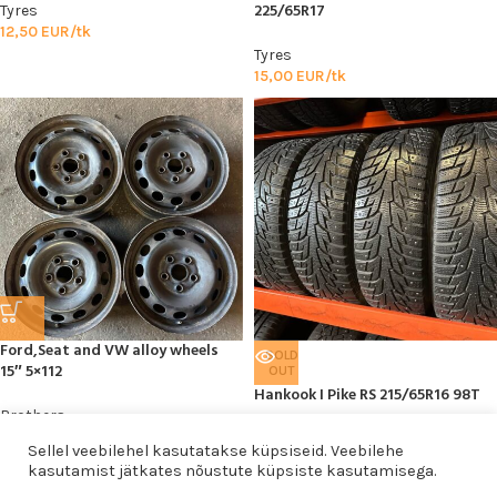
225/65R17
Tyres
12,50
EUR/tk
Tyres
15,00
EUR/tk
Ford,Seat and VW alloy wheels
SOLD
15″ 5×112
OUT
Hankook I Pike RS 215/65R16 98T
Brothers
15,00
EUR/tk
Tyres
Sellel veebilehel kasutatakse küpsiseid. Veebilehe
15,00
EUR/tk
kasutamist jätkates nõustute küpsiste kasutamisega.