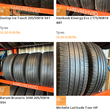
Dunlop Ice Touch 205/55R16 94T
Hankook Kinergy Eco 2 175/80R14
88T
Tyres
12,50
EUR/tk
Tyres
12,50
EUR/tk
Barum Bravuris 3HM 205/55R16
SOLD
91H
OUT
Michelin Latitude Tour HP