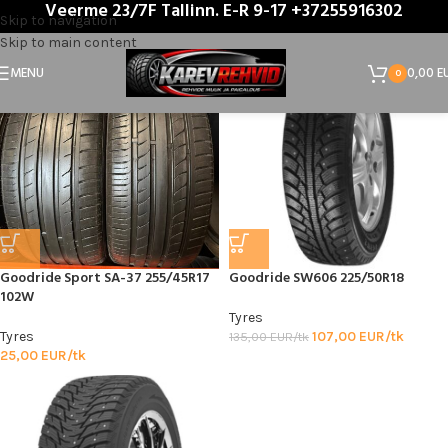
Veerme 23/7F Tallinn. E-R 9-17 +37255916302
Home
/
Product Tootja
/
Goodride
Skip to navigation
Skip to main content
MENU
0,00
E
0
Goodride Sport SA-37 255/45R17
Goodride SW606 225/50R18
102W
Tyres
Tyres
107,00
EUR/tk
135,00
EUR/tk
25,00
EUR/tk