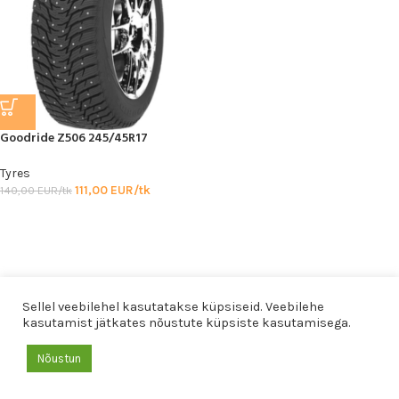
Goodride Z506 245/45R17
Tyres
111,00
EUR/tk
140,00
EUR/tk
© 2026
KAREVREHVID
Sellel veebilehel kasutatakse küpsiseid. Veebilehe
kasutamist jätkates nõustute küpsiste kasutamisega.
Nõustun