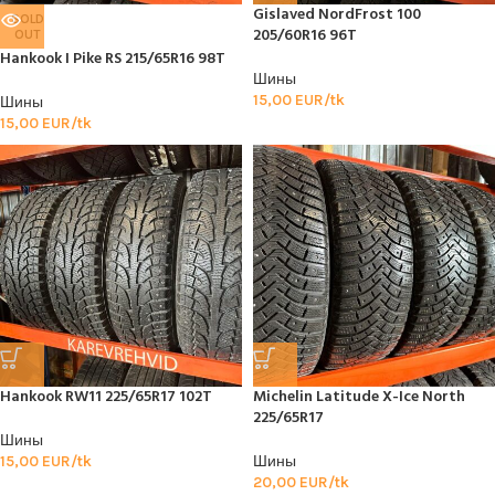
Gislaved NordFrost 100
SOLD
205/60R16 96T
OUT
Hankook I Pike RS 215/65R16 98T
Шины
15,00
EUR/tk
Шины
15,00
EUR/tk
Hankook RW11 225/65R17 102T
Michelin Latitude X-Ice North
225/65R17
Шины
15,00
EUR/tk
Шины
20,00
EUR/tk