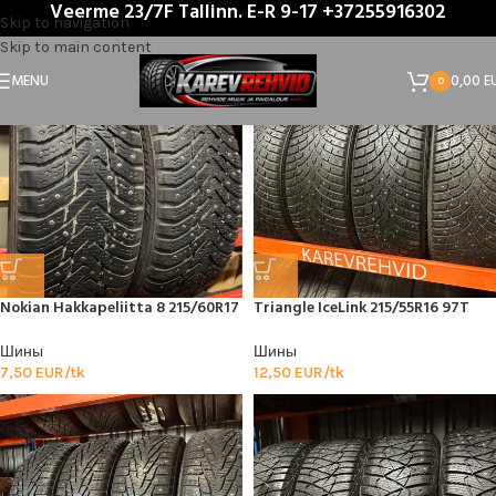
Veerme 23/7F Tallinn. E-R 9-17 +37255916302
Главная
/
Product Rehvitüüp
/
Полюс
Skip to navigation
Skip to main content
MENU
0,00
E
0
Nokian Hakkapeliitta 8 215/60R17
Triangle IceLink 215/55R16 97T
Шины
Шины
7,50
EUR/tk
12,50
EUR/tk