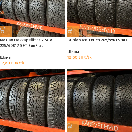
Nokian Hakkapeliitta 7 SUV
Dunlop Ice Touch 205/55R16 94T
225/60R17 99T RunFlat
Шины
Шины
12,50
EUR/tk
12,50
EUR/tk