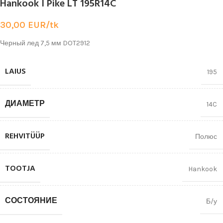
Hankook I Pike LT 195R14C
30,00
EUR/tk
Черный лед 7,5 мм DOT2912
LAIUS
195
ДИАМЕТР
14C
REHVITÜÜP
Полюс
TOOTJA
Hankook
СОСТОЯНИЕ
Б/у