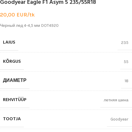
Goodyear Eagle F1 Asym 5 235/55R18
20,00
EUR/tk
Черный лед 4-4,5 мм DOT4920
LAIUS
235
KŌRGUS
55
ДИАМЕТР
18
REHVITÜÜP
летняя шина
TOOTJA
Goodyear