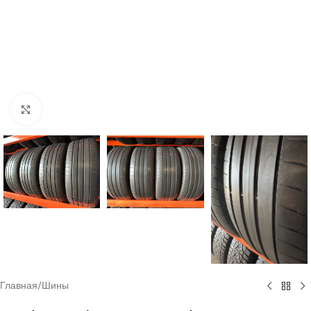
Click to enlarge
Главная
/
Шины