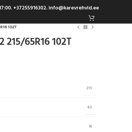
-17:00. +37255916302. info@karevrehvid.ee
5R16 102T
2 215/65R16 102T
215
65
16