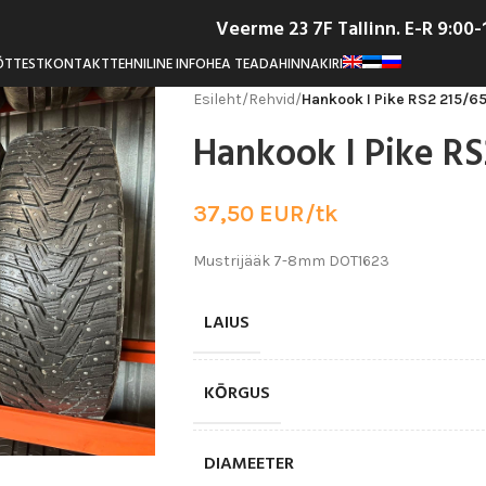
Veerme 23 7F Tallinn. E-R 9:00
ÕTTEST
KONTAKT
TEHNILINE INFO
HEA TEADA
HINNAKIRI
Esileht
/
Rehvid
/
Hankook I Pike RS2 215/6
Hankook I Pike RS
37,50
EUR/tk
Mustrijääk 7-8mm DOT1623
LAIUS
KŌRGUS
DIAMEETER