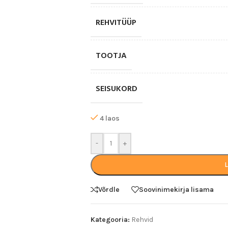
REHVITÜÜP
TOOTJA
SEISUKORD
4 laos
-
+
Võrdle
Soovinimekirja lisama
Kategooria:
Rehvid